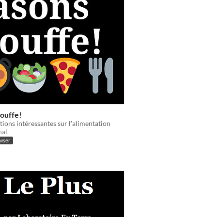
bouffe!
ions intéressantes sur l'alimentation
nal
owser