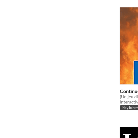
Continu
(Un jeu di'
Interacti
Play in br