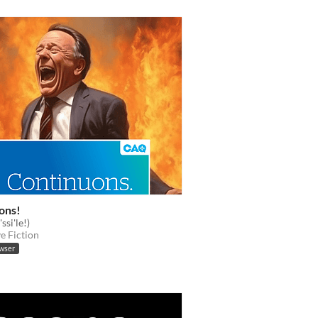
ons!
ssi'le!)
ve Fiction
owser