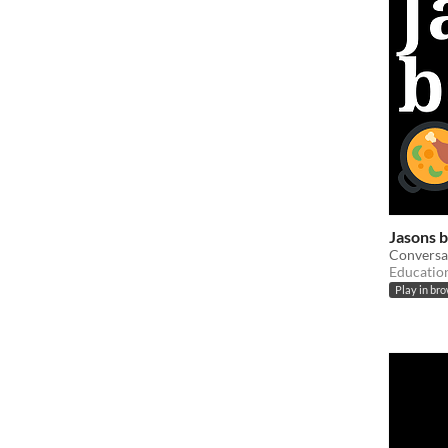
Jasons 
Conversat
Educatio
Play in br